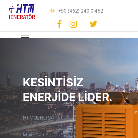
+90 (462) 240 0 462
KESİNTİSİZ
ENERJİDE LİDER.
HTM JENERATÖR
Makelsan Yetkili Servisi