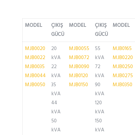
MODEL
ÇIKIŞ
MODEL
ÇIKIŞ
MODEL
GÜCÜ
GÜCÜ
MJB0020
20
MJB0055
55
MJB0165
MJB0022
kVA
MJB0072
kVA
MJB0220
MJB0035
22
MJB0090
72
MJB0250
MJB0044
kVA
MJB0120
kVA
MJB0275
MJB0050
35
MJB0150
90
MJB0350
kVA
kVA
44
120
kVA
kVA
50
150
kVA
kVA