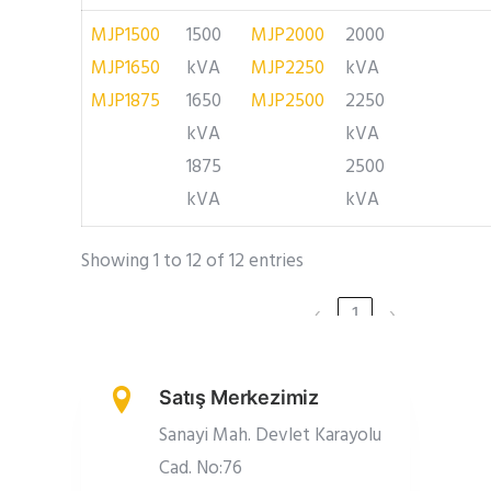
MJP1500
1500
MJP2000
2000
MJP1650
kVA
MJP2250
kVA
MJP1875
1650
MJP2500
2250
kVA
kVA
1875
2500
kVA
kVA
Showing 1 to 12 of 12 entries
‹
1
›
Satış Merkezimiz
Sanayi Mah. Devlet Karayolu
Cad. No:76