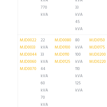
kVA
kVA
770
33
kVA
kVA
45
kVA
MJD0022
22
MJD0080
80
MJD0150
MJD0033
kVA
MJD0100
kVA
MJD0175
MJD0044
33
MJD0110
100
MJD0200
MJD0060
kVA
MJD0125
kVA
MJD0220
MJD0070
44
110
kVA
kVA
60
125
kVA
kVA
70
kVA